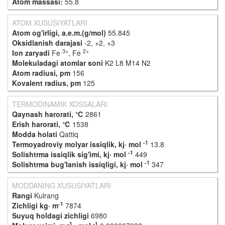
Atom massasi:
55.8
ATOM XUSUSIYATLARI
Atom og'irligi, a.e.m.(g/mol)
55.845
Oksidlanish darajasi
-2, +2, +3
3+
2+
Ion zaryadi
Fe
, Fe
Molekuladagi atomlar soni
K2 L8 M14 N2
Atom radiusi, pm
156
Kovalent radius, pm
125
TERMODINAMIK XOSSALARI
Qaynash harorati, ℃
2861
Erish harorati, ℃
1538
Modda holati
Qattiq
-1
Termoyadroviy molyar issiqlik, kj· mol
13.8
-1
Solishtrma issiqlik sig'imi, kj· mol
449
-1
Solishtrma bug'lanish issiqligi, kj· mol
347
MODDANING XUSUSIYATLARI
Rangi
Kulrang
-1
Zichligi kg· m
7874
Suyuq holdagi zichligi
6980
-1
-1