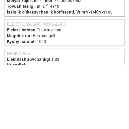
Molyar xajmi, m
· mol
0.000007092
-1
Tovush tezligi, m· c
4910
Issiqlik o'tkazuvchanlik koffitsenti, Vt·m^(-1)·K^(-1)
80
ELEKTROMAGNIT XOSSALARI
Elektr jihatdan
O'tkazuvchan
Magnitik turi
Ferromagnit
Kyuriy harorati
1043
REAKTIVLIK
Elektrlashtruvchanligi
1.83
Valentligi
3
-1
Elektron energiyasi , kj·m
15.7
YADROVIY XOSSALARI
Radiaktivlik
-
Yarim yemrilish davri, c
∞
Yashash vaqti, c
∞
Yadroning samarali ta'sir koeffitsenti
2.56
© DBSOFTS 2016 - 2017.
Yuqoriga