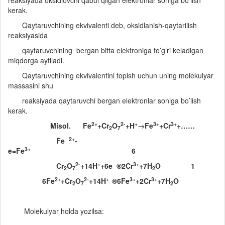
reaksiyada oksidlovchi qabul qilgan elektronlar soniga bo’lish
kerak.
Qaytaruvchining ekvivalenti deb, oksidlanish-qaytarilish
reaksiyasida
qaytaruvchining bergan bitta elektroniga to’g’ri keladigan
miqdorga aytiladi.
Qaytaruvchining ekvivalentini topish uchun uning molekulyar
massasini shu
reaksiyada qaytaruvchi bergan elektronlar soniga bo’lish
kerak.
2+
2-
+
3+
3+
Misol. Fe
+Cr
O
+H
→Fe
+Cr
+……
2
7
2+
Fe
-
3+
e=Fe
6
2-
+
3+
Cr
O
+14H
+6e
®
2Cr
+7H
O 1
2
7
2
2+
2-
+
3+
3+
6Fe
+Cr
O
+14H
®
6Fe
+2Cr
+7H
O
2
7
2
Molekulyar holda yozilsa: