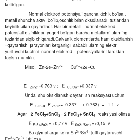
keltirilgan.
Normal elektrod potensiyali qancha kichik bo’lsa ,
metall shuncha aktiv bo’lib,osonlik bilan oksidlanadi tuzlaridan
keyinlik bilan qaytariladi. Har bir metall normal elektrod
potensiali o’zinikidan yuqori bo’lgan barcha metallarni ularning
tuzlaridan siqib chiqaradi.Galvanik elementlarda ham oksidlanish
–qaytarilish jarayonlari ketganligi sababli ularning elektr
yurituvchi kuchini normal elektrod potensiyallarini farqidan
topish mumkin.
2+
2+
Misol. Zn-2e=Zn
Cu
+2е=Сu
Е
=0.763 v ; E
=+0,337 v
Zn/Zn
Cu/Cu
Unda shu oksidlanish-qaytarilish reaksiyasi uchun
Е
- Е
= 0.337 - (-0.763) = 1.1 v
С
u/
С
u
Zn/Zn
Agar
2 FeCl
+SnCl
= 2 FeCl
+ SnCl
reaksiyasi olinsa
3
2
2
4
E
= +0,77 v E
=+0,15 v
Fe3+/Fe2+
Sn2+/Sn4+
2+
4+
Bu qiymatlarga ko’ra Sn
/Sn
jufti qaytaruvchi,
3+
2+
Fe
/Fe
jufti esa