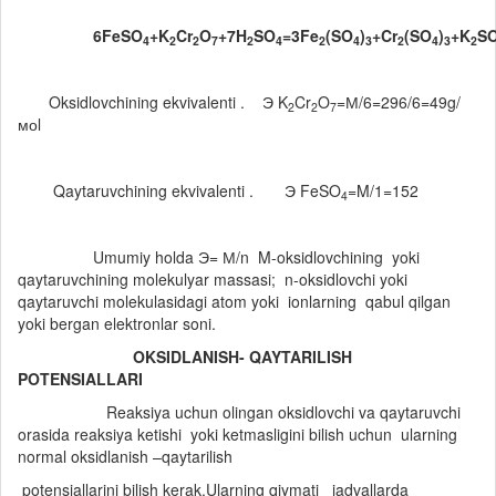
6FeSO
+K
Cr
O
+7H
SO
=3Fe
(SO
)
+Cr
(SO
)
+K
S
4
2
2
7
2
4
2
4
3
2
4
3
2
Oksidlovchining ekvivalenti . Э K
Cr
O
=М/6=296/6=49g/
2
2
7
моl
Qaytaruvchining ekvivalenti . Э FeSO
=M/1=152
4
Umumiy holda Э= М/n M-oksidlovchining yoki
qaytaruvchining molekulyar massasi; n-oksidlovchi yoki
qaytaruvchi molekulasidagi atom yoki ionlarning qabul qilgan
yoki bergan elektronlar soni.
OKSIDLANISH- QAYTARILISH
POTENSIALLARI
Reaksiya uchun olingan oksidlovchi va qaytaruvchi
orasida reaksiya ketishi yoki ketmasligini bilish uchun ularning
normal oksidlanish –qaytarilish
potensiallarini bilish kerak.Ularning qiymati jadvallarda