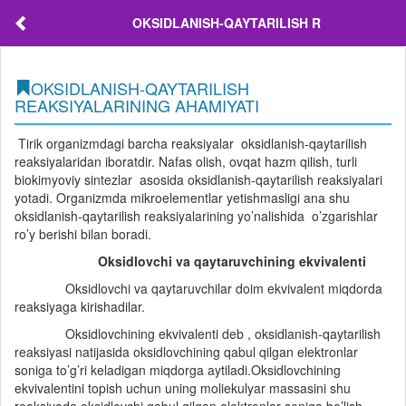
OKSIDLANISH-QAYTARILISH R
OKSIDLANISH-QAYTARILISH
REAKSIYALARINING AHAMIYATI
Tirik organizmdagi barcha reaksiyalar oksidlanish-qaytarilish
reaksiyalaridan iboratdir. Nafas olish, ovqat hazm qilish, turli
biokimyoviy sintezlar asosida oksidlanish-qaytarilish reaksiyalari
yotadi. Organizmda mikroelementlar yetishmasligi ana shu
oksidlanish-qaytarilish reaksiyalarining yo’nalishida o’zgarishlar
ro’y berishi bilan boradi.
Oksidlovchi va qaytaruvchining ekvivalenti
Oksidlovchi va qaytaruvchilar doim ekvivalent miqdorda
reaksiyaga kirishadilar.
Oksidlovchining ekvivalenti deb , oksidlanish-qaytarilish
reaksiyasi natijasida oksidlovchining qabul qilgan elektronlar
soniga to’g’ri keladigan miqdorga aytiladi.Oksidlovchining
ekvivalentini topish uchun uning moliekulyar massasini shu