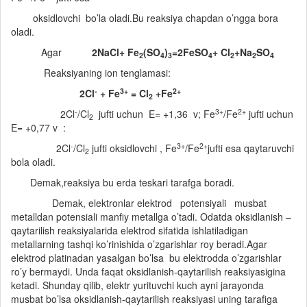
oksidlovchi bo’la oladi.Bu reaksiya chapdan o’ngga bora
oladi.
Agar
2NaCl+ Fe
(SO
)
=2FeSO
+ Cl
+Na
SO
2
4
3
4
2
2
4
Reaksiyaning ion tenglamasi:
-
3+
2+
2Cl
+ Fe
= Cl
+Fe
2
-
3+
2+
2Cl
/Cl
jufti uchun E= +1,36 v; Fe
/Fe
jufti uchun
2
E= +0,77 v :
-
3+
2+
2Cl
/Cl
jufti oksidlovchi , Fe
/Fe
jufti esa qaytaruvchi
2
bola oladi.
Demak,reaksiya bu erda teskari tarafga boradi.
Demak, elektronlar elektrod potensiyali musbat
metalldan potensiali manfiy metallga o’tadi. Odatda oksidlanish –
qaytarilish reaksiyalarida elektrod sifatida ishlatiladigan
metallarning tashqi ko’rinishida o’zgarishlar roy beradi.Agar
elektrod platinadan yasalgan bo’lsa bu elektrodda o’zgarishlar
ro’y bermaydi. Unda faqat oksidlanish-qaytarilish reaksiyasigina
ketadi. Shunday qilib, elektr yurituvchi kuch ayni jarayonda
musbat bo’lsa oksidlanish-qaytarilish reaksiyasi uning tarafiga