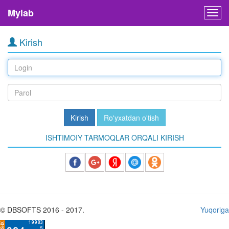
Mylab
Togg
navig
Kirish
Kirish
Ro'yxatdan o'tish
ISHTIMOIY TARMOQLAR ORQALI KIRISH
© DBSOFTS 2016 - 2017.
Yuqoriga