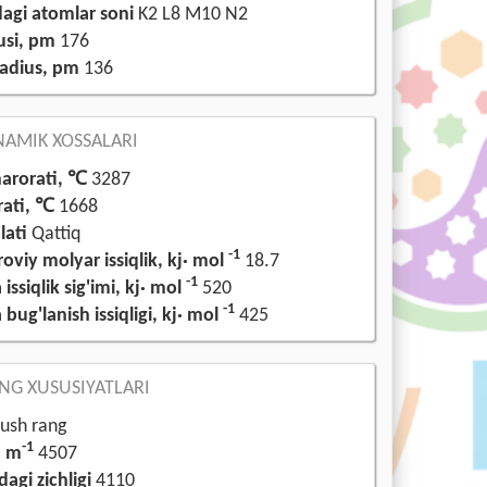
agi atomlar soni
K2 L8 M10 N2
usi, pm
176
radius, pm
136
AMIK XOSSALARI
arorati, ℃
3287
rati, ℃
1668
ati
Qattiq
-1
viy molyar issiqlik, kj· mol
18.7
-1
issiqlik sig'imi, kj· mol
520
-1
bug'lanish issiqligi, kj· mol
425
G XUSUSIYATLARI
sh rang
-1
· m
4507
agi zichligi
4110