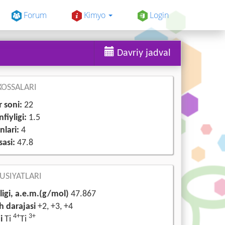
Forum
Kimyo
Login
Davriy jadval
OSSALARI
r soni:
22
fiyligi:
1.5
nlari:
4
asi:
47.8
USIYATLARI
ligi, a.e.m.(g/mol)
47.867
h darajasi
+2, +3, +4
4+
3+
i
Ti
Ti