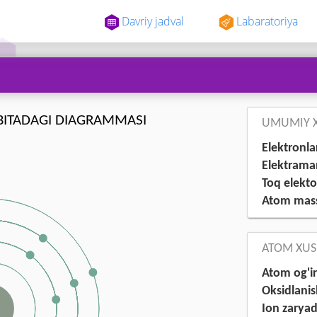
Davriy jadval
Labaratoriya
BITADAGI DIAGRAMMASI
UMUMIY X
Elektronla
Elektraman
Toq elekto
Atom mass
ATOM XUS
Atom og'ir
Oksidlanis
Ion zaryad