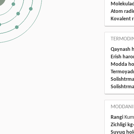
Molekulad
Atom radi
Kovalent 
TERMODIN
Qaynash h
Erish haro
Modda hol
Termoyadro
Solishtrma 
Solishtrma 
MODDANIN
Rangi
Kumu
Zichligi kg
Suyuq hold