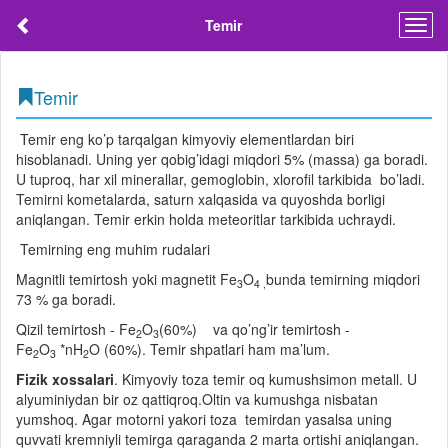
Temir
Togg
navig
Temir
Temir eng ko’p tarqalgan kimyoviy elementlardan biri
hisoblanadi. Uning yer qobig’idagi miqdori 5% (massa) ga boradi.
U tuproq, har xil minerallar, gemoglobin, xlorofil tarkibida bo’ladi.
Temirni kometalarda, saturn xalqasida va quyoshda borligi
aniqlangan. Temir erkin holda meteoritlar tarkibida uchraydi.
Temirning eng muhim rudalari
Magnitli temirtosh yoki magnetit Fe
O
bunda temirning miqdori
3
4 ,
73 % ga boradi.
Qizil temirtosh - Fe
O
(60%) va qo’ng’ir temirtosh -
2
3
Fe
O
*nH
O (60%). Temir shpatlari ham ma’lum.
2
3
2
Fizik xossalari
. Kimyoviy toza temir oq kumushsimon metall. U
alyuminiydan bir oz qattiqroq.Oltin va kumushga nisbatan
yumshoq. Agar motorni yakori toza temirdan yasalsa uning
quvvati kremniyli temirga qaraganda 2 marta ortishi aniqlangan.