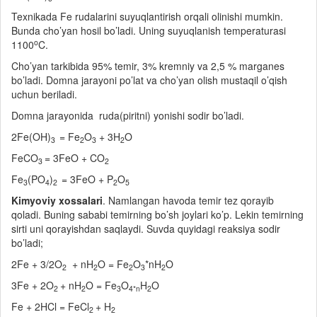
Texnikada Fe rudalarini suyuqlantirish orqali olinishi mumkin.
Bunda cho’yan hosil bo’ladi. Uning suyuqlanish temperaturasi
o
1100
C.
Cho’yan tarkibida 95% temir, 3% kremniy va 2,5 % marganes
bo’ladi. Domna jarayoni po’lat va cho’yan olish mustaqil o’qish
uchun beriladi.
Domna jarayonida ruda(piritni) yonishi sodir bo’ladi.
2Fe(OH)
= Fe
O
+ 3H
O
3
2
3
2
FeCO
= 3FeO + CO
3
2
Fe
(PO
)
= 3FeO + P
O
3
4
2
2
5
Kimyoviy xossalari
. Namlangan havoda temir tez qorayib
qoladi. Buning sababi temirning bo’sh joylari ko’p. Lekin temirning
sirti uni qorayishdan saqlaydi. Suvda quyidagi reaksiya sodir
bo’ladi;
2Fe + 3/2O
+ nH
O = Fe
O
*nH
O
2
2
2
3
2
3Fe + 2O
+ nH
O = Fe
O
H
O
2
2
3
4*n
2
Fe + 2HCl = FeCl
+ H
2
2