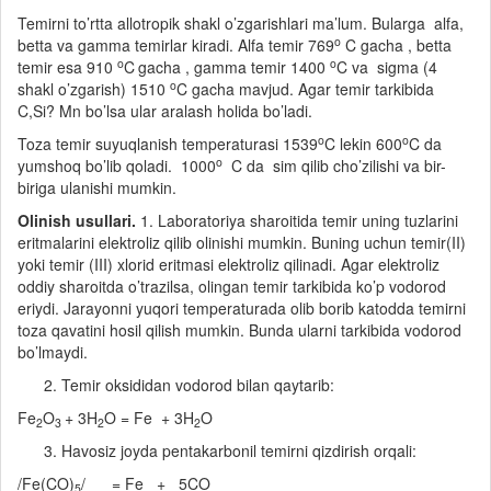
Temirni to’rtta allotropik shakl o’zgarishlari ma’lum. Bularga alfa,
o
betta va gamma temirlar kiradi. Alfa temir 769
C gacha , betta
o
o
temir esa 910
C
gacha , gamma temir 1400
C va sigma (4
o
shakl o’zgarish) 1510
C gacha mavjud. Agar temir tarkibida
C,Si? Mn bo’lsa ular aralash holida bo’ladi.
o
o
Toza temir suyuqlanish temperaturasi 1539
C lekin 600
C da
o
yumshoq bo’lib qoladi. 1000
C da sim qilib cho’zilishi va bir-
biriga ulanishi mumkin.
Olinish usullari.
1. Laboratoriya sharoitida temir uning tuzlarini
eritmalarini elektroliz qilib olinishi mumkin. Buning uchun temir(II)
yoki temir (III) xlorid eritmasi elektroliz qilinadi. Agar elektroliz
oddiy sharoitda o’trazilsa, olingan temir tarkibida ko’p vodorod
eriydi. Jarayonni yuqori temperaturada olib borib katodda temirni
toza qavatini hosil qilish mumkin. Bunda ularni tarkibida vodorod
bo’lmaydi.
Temir oksididan vodorod bilan qaytarib:
Fe
O
+ 3H
O = Fe + 3H
O
2
3
2
2
Havosiz joyda pentakarbonil temirni qizdirish orqali:
/Fe(CO)
/ = Fe + 5CO
5